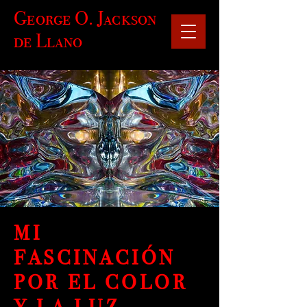
George O. Jackson
de Llano
MI
FASCINACIÓN
POR EL COLOR