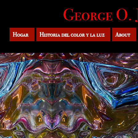
George O. 
Hogar
Historia del color y la luz
About