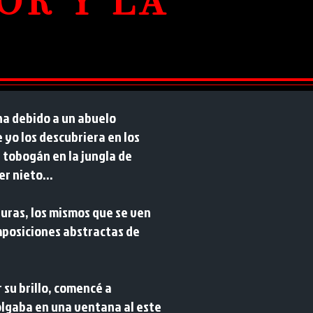
OR Y LA
na debido a un abuelo
yo los descubriera en los
 tobogán en la jungla de
r nieto...
rpuras, los mismos que se ven
mposiciones abstractas de
su brillo, comencé a
olgaba en una ventana al este