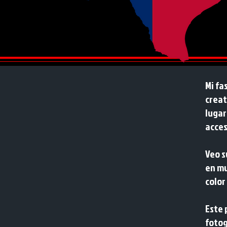
Mi fa
creat
lugar
acces
Veo s
en mu
color
Este 
fotog