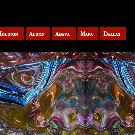
Houston
Austin
Agava
Mafa
Dallas