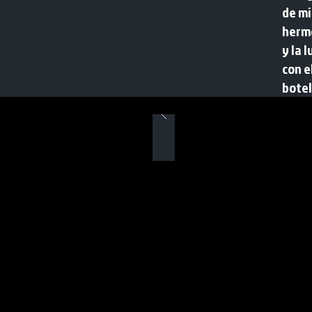
de mi
hermo
y la 
con e
botel