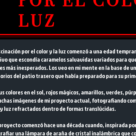
POR EL COL
LUZ
scinación por el color y la luz comenzó a una edad tempra
ivo que escondía caramelos salvavidas variados para que 
es más inesperados. Los veo en mi mente en la base de un
orios del patio trasero que había preparado para su prime
us colores en el sol, rojos mágicos, amarillos, verdes, pú
chas imágenes de mi proyecto actual, fotografiando co
 y luz refractados dentro de formas translúcidas.
proyecto comenzó hace una década cuando, inspirada por 
rafiar una lámpara de araña de cristal inalámbrica que c