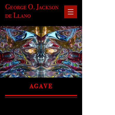
George O. Jackson
de Llano
AGAVE